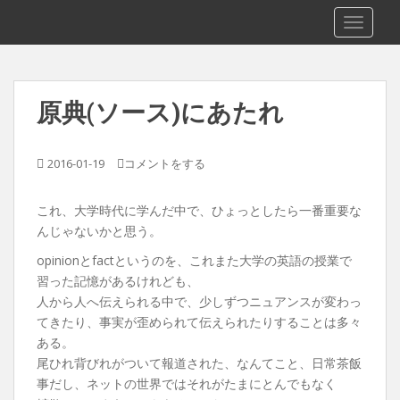
S
徒然(仮)
TOGGLE
k
i
p
t
原典(ソース)にあたれ
o
m
a
2016-01-19
コメントをする
i
n
これ、大学時代に学んだ中で、ひょっとしたら一番重要な
c
んじゃないかと思う。
o
n
opinionとfactというのを、これまた大学の英語の授業で
t
習った記憶があるけれども、
e
人から人へ伝えられる中で、少しずつニュアンスが変わっ
n
てきたり、事実が歪められて伝えられたりすることは多々
t
ある。
尾ひれ背びれがついて報道された、なんてこと、日常茶飯
事だし、ネットの世界ではそれがたまにとんでもなく